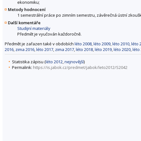
ekonomiku;
Metody hodnocení
1 semestrální práce po zimním semestru, závěrečná ústní zkoušk
Další komentáře
Studijní materiály
Předmět je vyučován každoročně.
Předmět je zařazen také v obdobích
léto 2008
,
léto 2009
,
léto 2010
,
léto 
2016
,
zima 2016
,
léto 2017
,
zima 2017
,
léto 2018
,
léto 2019
,
léto 2020
,
léto
Statistika zápisu (
léto 2012
,
nejnovější
)
Permalink:
https://is.jabok.cz/predmet/jabok/leto2012/S2042