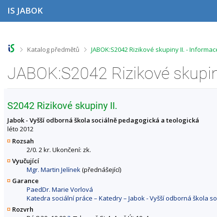
P
P
P
P
IS JABOK
ř
ř
ř
ř
e
e
e
e
s
s
s
s
k
k
k
k
o
o
o
o
>
>
Katalog předmětů
JABOK:S2042 Rizikové skupiny II. - Informa
č
č
č
č
i
i
i
i
JABOK:S2042 Rizikové skupiny
t
t
t
t
n
n
n
n
a
a
a
a
h
h
o
p
S2042 Rizikové skupiny II.
o
l
b
a
r
a
s
t
Jabok - Vyšší odborná škola sociálně pedagogická a teologická
n
v
a
i
léto 2012
í
i
h
č
Rozsah
l
č
k
2/0. 2 kr. Ukončení: zk.
i
k
u
Vyučující
š
u
Mgr. Martin Jelínek
(přednášející)
t
u
Garance
PaedDr. Marie Vorlová
Katedra sociální práce – Katedry – Jabok - Vyšší odborná škola s
Rozvrh