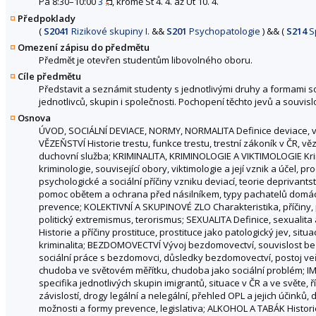
Pá 8:30–10:00
3
, kromě St 4. 4. až Út 10. 4.
Předpoklady
(
S2041
Rizikové skupiny I.
&&
S201
Psychopatologie
)
&&
(
S214
Sp
Omezení zápisu do předmětu
Předmět je otevřen studentům libovolného oboru.
Cíle předmětu
Představit a seznámit studenty s jednotlivými druhy a formami soci
jednotlivců, skupin i společnosti. Pochopení těchto jevů a souvis
Osnova
ÚVOD, SOCIÁLNÍ DEVIACE, NORMY, NORMALITA Definice deviace, vy
VĚZEŇSTVÍ Historie trestu, funkce trestu, trestní zákoník v ČR, vě
duchovní služba; KRIMINALITA, KRIMINOLOGIE A VIKTIMOLOGIE Krimina
kriminologie, související obory, viktimologie a její vznik a účel, 
psychologické a sociální příčiny vzniku deviací, teorie deprivantst
pomoc obětem a ochrana před násilníkem, typy pachatelů domácíh
prevence; KOLEKTIVNÍ A SKUPINOVÉ ZLO Charakteristika, příčiny, p
politický extremismus, terorismus; SEXUALITA Definice, sexualita 
Historie a příčiny prostituce, prostituce jako patologický jev, sit
kriminalita; BEZDOMOVECTVÍ Vývoj bezdomovectví, souvislost bezd
sociální práce s bezdomovci, důsledky bezdomovectví, postoj veř
chudoba ve světovém měřítku, chudoba jako sociální problém; IMI
specifika jednotlivých skupin imigrantů, situace v ČR a ve světe,
závislostí, drogy legální a nelegální, přehled OPL a jejich účinků
možnosti a formy prevence, legislativa; ALKOHOL A TABÁK Histori