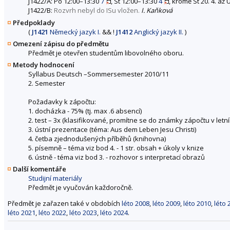
J1422/A: Po 12:00–13:30
7
, St 12:00–13:30
4
, kromě St 20. 4. až Ú
J1422/B:
Rozvrh nebyl do ISu vložen.
I. Kaňková
Předpoklady
(
J1421
Německý jazyk I.
&&
!
J1412
Anglický jazyk II.
)
Omezení zápisu do předmětu
Předmět je otevřen studentům libovolného oboru.
Metody hodnocení
Syllabus Deutsch –Sommersemester 2010/11
2. Semester
Požadavky k zápočtu:
1. docházka - 75% (tj. max .6 absencí)
2. test – 3x (klasifikované, promítne se do známky zápočtu v let
3. ústní prezentace (téma: Aus dem Leben Jesu Christi)
4. četba zjednodušených příběhů (knihovna)
5. písemně – téma viz bod 4. - 1 str. obsah + úkoly v knize
6. ústně - téma viz bod 3. - rozhovor s interpretací obrazů
Další komentáře
Studijní materiály
Předmět je vyučován každoročně.
Předmět je zařazen také v obdobích
léto 2008
,
léto 2009
,
léto 2010
,
léto 
léto 2021
,
léto 2022
,
léto 2023
,
léto 2024
.