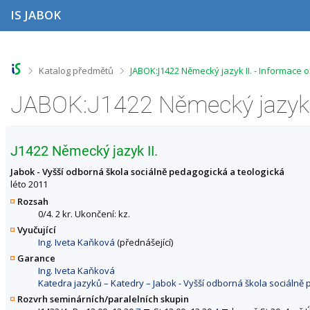
P
P
P
P
IS JABOK
ř
ř
ř
ř
e
e
e
e
s
s
s
s
k
k
k
k
o
o
o
o
>
>
Katalog předmětů
JABOK:J1422 Německý jazyk II. - Informace 
č
č
č
č
i
i
i
i
JABOK:J1422 Německý jazyk I
t
t
t
t
n
n
n
n
a
a
a
a
h
h
o
p
J1422 Německý jazyk II.
o
l
b
a
r
a
s
t
Jabok - Vyšší odborná škola sociálně pedagogická a teologická
n
v
a
i
léto 2011
í
i
h
č
Rozsah
l
č
k
0/4. 2 kr. Ukončení: kz.
i
k
u
Vyučující
š
u
Ing. Iveta Kaňková
(přednášející)
t
u
Garance
Ing. Iveta Kaňková
Katedra jazyků – Katedry – Jabok - Vyšší odborná škola sociálně
Rozvrh seminárních/paralelních skupin