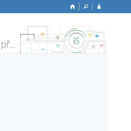
JABOK:MX_50 Metodický seminář k praxi - Informace o předmětu