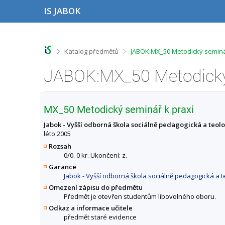
P
P
P
P
IS JABOK
ř
ř
ř
ř
e
e
e
e
s
s
s
s
k
k
k
k
o
o
o
o
>
>
Katalog předmětů
JABOK:MX_50 Metodický seminář
č
č
č
č
i
i
i
i
t
t
t
t
n
n
n
n
a
a
a
a
h
h
o
p
MX_50 Metodický seminář k praxi
o
l
b
a
r
a
s
t
Jabok - Vyšší odborná škola sociálně pedagogická a teol
n
v
a
i
léto 2005
í
i
h
č
Rozsah
l
č
k
0/0. 0 kr. Ukončení: z.
i
k
u
Garance
š
u
Jabok - Vyšší odborná škola sociálně pedagogická a t
t
u
Omezení zápisu do předmětu
Předmět je otevřen studentům libovolného oboru.
Odkaz a informace učitele
předmět staré evidence