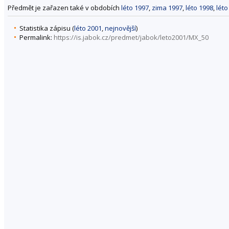
Předmět je zařazen také v obdobích
léto 1997
,
zima 1997
,
léto 1998
,
léto
Statistika zápisu (
léto 2001
,
nejnovější
)
Permalink:
https://is.jabok.cz/predmet/jabok/leto2001/MX_50