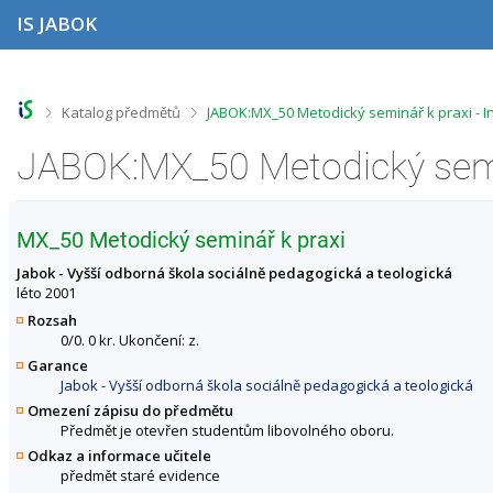
P
P
P
P
IS JABOK
ř
ř
ř
ř
e
e
e
e
s
s
s
s
k
k
k
k
o
o
o
o
>
>
Katalog předmětů
JABOK:MX_50 Metodický seminář k praxi - 
č
č
č
č
i
i
i
i
t
t
t
t
n
n
n
n
a
a
a
a
h
h
o
p
MX_50 Metodický seminář k praxi
o
l
b
a
r
a
s
t
Jabok - Vyšší odborná škola sociálně pedagogická a teologická
n
v
a
i
léto 2001
í
i
h
č
Rozsah
l
č
k
0/0. 0 kr. Ukončení: z.
i
k
u
Garance
š
u
Jabok - Vyšší odborná škola sociálně pedagogická a teologická
t
u
Omezení zápisu do předmětu
Předmět je otevřen studentům libovolného oboru.
Odkaz a informace učitele
předmět staré evidence