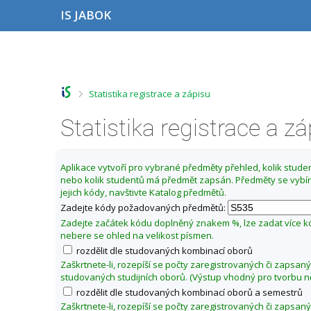
P
P
P
P
IS JABOK
ř
ř
ř
ř
e
e
e
e
s
s
s
s
Z
k
k
k
k
m
o
o
o
o
ě
č
č
č
č
>
Statistika registrace a zápisu
i
i
i
i
n
t
t
t
t
i
n
n
n
n
Statistika registrace a z
t
a
a
a
a
o
h
h
o
p
o
l
b
a
b
Aplikace vytvoří pro vybrané předměty přehled, kolik student
r
a
s
t
d
nebo kolik studentů má předmět zapsán. Předměty se vybír
n
v
a
i
o
jejich kódy, navštivte Katalog předmětů.
í
i
h
č
b
l
č
k
Zadejte kódy požadovaných předmětů:
í
i
k
u
Zadejte začátek kódu doplněný znakem %, lze zadat více 
š
u
z
nebere se ohled na velikost písmen.
t
i
rozdělit dle studovaných kombinací oborů
u
m
Zaškrtnete-li, rozepíší se počty zaregistrovaných či zapsan
studovaných studijních oborů. (Výstup vhodný pro tvorbu n
a
rozdělit dle studovaných kombinací oborů a semestrů
2
Zaškrtnete-li, rozepíší se počty zaregistrovaných či zapsan
0