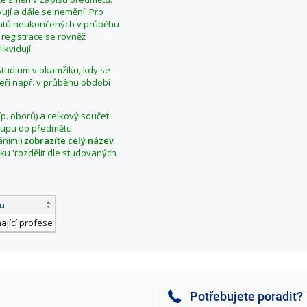
ují a dále se nemění. Pro
dentů neukončených v průběhu
 registrace se rovněž
ikvidují.
í studium v okamžiku, kdy se
teří např. v průběhu období
íp. oborů) a celkový součet
vstupu do předmětu.
áním!)
zobrazíte celý název
aku 'rozdělit dle studovaných
u
jící profese
Potřebujete poradit?