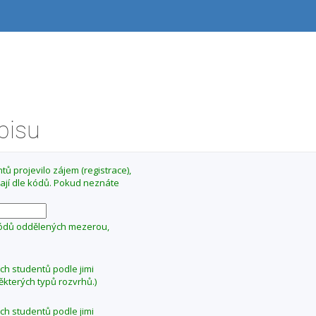
ápisu
ů projevilo zájem (registrace),
ají dle kódů. Pokud neznáte
kódů oddělených mezerou,
ých studentů podle jimi
ěkterých typů rozvrhů.)
ých studentů podle jimi