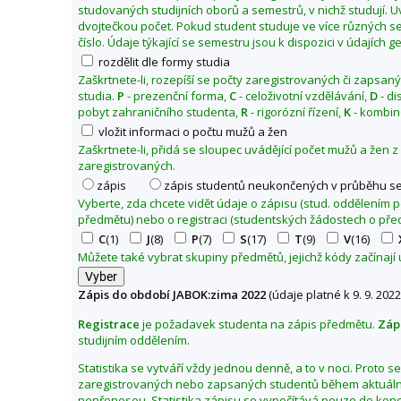
studovaných studijních oborů a semestrů, v nichž studují. 
2
dvojtečkou počet. Pokud student studuje ve více různých se
2
číslo. Údaje týkající se semestru jsou k dispozici v údajích 
rozdělit dle formy studia
Zaškrtnete-li, rozepíší se počty zaregistrovaných či zapsan
studia.
P
- prezenční forma,
C
- celoživotní vzdělávání,
D
- di
pobyt zahraničního studenta,
R
- rigorózní řízení,
K
- kombin
vložit informaci o počtu mužů a žen
Zaškrtnete-li, přidá se sloupec uvádějící počet mužů a žen 
zaregistrovaných.
zápis
zápis studentů neukončených v průběhu s
Vyberte, zda chcete vidět údaje o zápisu (stud. oddělením
předmětu) nebo o registraci (studentských žádostech o pře
C
(1)
J
(8)
P
(7)
S
(17)
T
(9)
V
(16)
Můžete také vybrat skupiny předmětů, jejichž kódy začínají
Zápis do období JABOK:zima 2022
(údaje platné k 9. 9. 2022
Registrace
je požadavek studenta na zápis předmětu.
Záp
studijním oddělením.
Statistika se vytváří vždy jednou denně, a to v noci. Proto 
zaregistrovaných nebo zapsaných studentů během aktuální
nepřenesou. Statistika zápisu se vypočítává pouze do kon