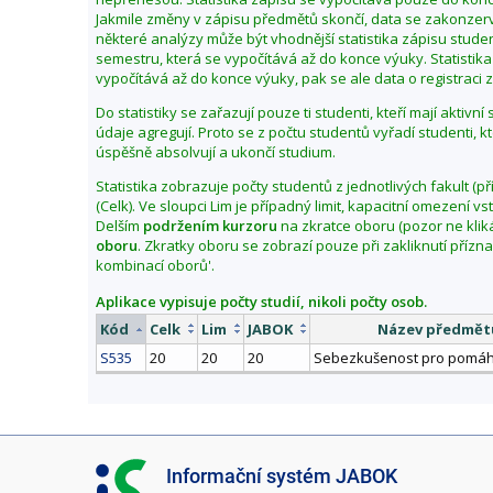
Jakmile změny v zápisu předmětů skončí, data se zakonzerv
některé analýzy může být vhodnější statistika zápisu stu
semestru, která se vypočítává až do konce výuky. Statistika
vypočítává až do konce výuky, pak se ale data o registraci zl
Do statistiky se zařazují pouze ti studenti, kteří mají aktivn
údaje agregují. Proto se z počtu studentů vyřadí studenti, k
úspěšně absolvují a ukončí studium.
Statistika zobrazuje počty studentů z jednotlivých fakult (př
(Celk). Ve sloupci Lim je případný limit, kapacitní omezení 
Delším
podržením kurzoru
na zkratce oboru (pozor ne klik
oboru
. Zkratky oboru se zobrazí pouze při zakliknutí přízn
kombinací oborů'.
Aplikace vypisuje počty studií, nikoli počty osob.
Kód
Celk
Lim
JABOK
Název předmět
S535
20
20
20
Sebezkušenost pro pomáha
I
Informační systém JABOK