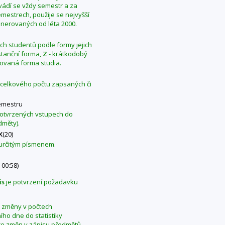
Uvádí se vždy semestr a za
mestrech, použije se nejvyšší
generovaných od léta 2000.
ých studentů podle formy jejich
stanční forma,
Z
- krátkodobý
ovaná forma studia.
z celkového počtu zapsaných či
emestru
 potvrzených vstupech do
dměty).
X
(20)
 určitým písmenem.
 00:58)
is
je potvrzení požadavku
se změny v počtech
ho dne do statistiky
ce změn v zápisu předmětů.