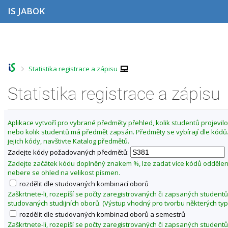
P
P
P
P
IS JABOK
ř
ř
ř
ř
e
e
e
e
s
s
s
s
Z
k
k
k
k
m
o
o
o
o
ě
č
č
č
č
>
Statistika registrace a zápisu
i
i
i
i
n
t
t
t
t
i
n
n
n
n
Statistika registrace a zápisu
t
a
a
a
a
o
h
h
o
p
o
l
b
a
b
Aplikace vytvoří pro vybrané předměty přehled, kolik studentů projevilo 
r
a
s
t
d
nebo kolik studentů má předmět zapsán. Předměty se vybírají dle kód
n
v
a
i
o
jejich kódy, navštivte Katalog předmětů.
í
i
h
č
b
l
č
k
Zadejte kódy požadovaných předmětů:
í
i
k
u
Zadejte začátek kódu doplněný znakem %, lze zadat více kódů odděle
š
u
l
nebere se ohled na velikost písmen.
t
é
rozdělit dle studovaných kombinací oborů
u
t
Zaškrtnete-li, rozepíší se počty zaregistrovaných či zapsaných studentů
studovaných studijních oborů. (Výstup vhodný pro tvorbu některých typ
o
rozdělit dle studovaných kombinací oborů a semestrů
2
Zaškrtnete-li, rozepíší se počty zaregistrovaných či zapsaných studentů
0