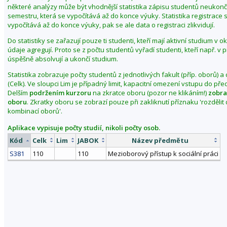
některé analýzy může být vhodnější statistika zápisu studentů neuko
semestru, která se vypočítává až do konce výuky. Statistika registrace 
vypočítává až do konce výuky, pak se ale data o registraci zlikvidují.
Do statistiky se zařazují pouze ti studenti, kteří mají aktivní studium v 
údaje agregují. Proto se z počtu studentů vyřadí studenti, kteří např. v
úspěšně absolvují a ukončí studium.
Statistika zobrazuje počty studentů z jednotlivých fakult (příp. oborů) a
(Celk). Ve sloupci Lim je případný limit, kapacitní omezení vstupu do př
Delším
podržením kurzoru
na zkratce oboru (pozor ne klikáním!)
zobra
oboru
. Zkratky oboru se zobrazí pouze při zakliknutí příznaku 'rozděli
kombinací oborů'.
Aplikace vypisuje počty studií, nikoli počty osob.
Kód
Celk
Lim
JABOK
Název předmětu
S381
110
110
Mezioborový přístup k sociální práci