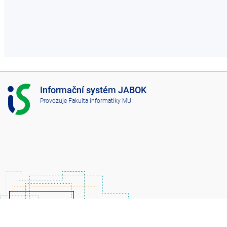
I
Informační systém JABOK
S
Provozuje
Fakulta informatiky MU
J
A
B
O
K