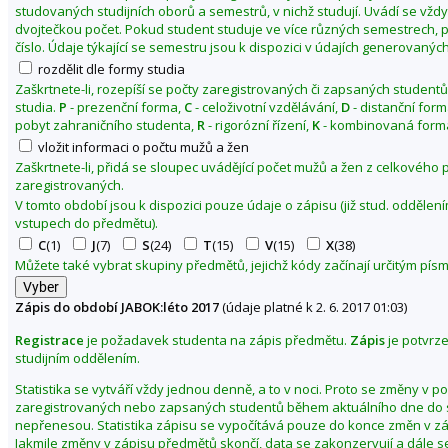
studovaných studijních oborů a semestrů, v nichž studují. Uvádí se vžd
1
dvojtečkou počet. Pokud student studuje ve více různých semestrech, p
7
číslo. Údaje týkající se semestru jsou k dispozici v údajích generovaných
rozdělit dle formy studia
Zaškrtnete-li, rozepíší se počty zaregistrovaných či zapsaných studentů
studia.
P
- prezenční forma,
C
- celoživotní vzdělávání,
D
- distanční for
pobyt zahraničního studenta,
R
- rigorózní řízení,
K
- kombinovaná forma
vložit informaci o počtu mužů a žen
Zaškrtnete-li, přidá se sloupec uvádějící počet mužů a žen z celkového
zaregistrovaných.
V tomto období jsou k dispozici pouze údaje o zápisu (již stud. odděle
vstupech do předmětu).
C
(1)
J
(7)
S
(24)
T
(15)
V
(15)
X
(38)
Můžete také vybrat skupiny předmětů, jejichž kódy začínají určitým pí
Zápis do období JABOK:léto 2017
(údaje platné k 2. 6. 2017 01:03)
Registrace
je požadavek studenta na zápis předmětu.
Zápis
je potvrz
studijním oddělením.
Statistika se vytváří vždy jednou denně, a to v noci. Proto se změny v p
zaregistrovaných nebo zapsaných studentů během aktuálního dne do s
nepřenesou. Statistika zápisu se vypočítává pouze do konce změn v z
Jakmile změny v zápisu předmětů skončí, data se zakonzervují a dále s