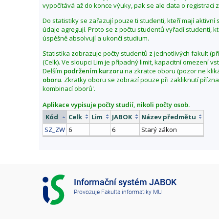
vypočítává až do konce výuky, pak se ale data o registraci zl
Do statistiky se zařazují pouze ti studenti, kteří mají aktivn
údaje agregují. Proto se z počtu studentů vyřadí studenti, k
úspěšně absolvují a ukončí studium.
Statistika zobrazuje počty studentů z jednotlivých fakult (př
(Celk). Ve sloupci Lim je případný limit, kapacitní omezení 
Delším
podržením kurzoru
na zkratce oboru (pozor ne klik
oboru
. Zkratky oboru se zobrazí pouze při zakliknutí přízn
kombinací oborů'.
Aplikace vypisuje počty studií, nikoli počty osob.
Kód
Celk
Lim
JABOK
Název předmětu
SZ_ZW
6
6
Starý zákon
I
Informační systém JABOK
S
Provozuje
Fakulta informatiky MU
J
A