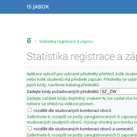
P
P
P
P
IS JABOK
ř
ř
ř
ř
e
e
e
e
s
s
s
s
Z
k
k
k
k
m
o
o
o
o
ě
č
č
č
č
>
Statistika registrace a zápisu
i
i
i
i
n
t
t
t
t
i
n
n
n
n
Statistika registrace a z
t
a
a
a
a
o
h
h
o
p
o
l
b
a
b
Aplikace vytvoří pro vybrané předměty přehled, kolik student
r
a
s
t
d
nebo kolik studentů má předmět zapsán. Předměty se vybír
n
v
a
i
o
jejich kódy, navštivte Katalog předmětů.
í
i
h
č
b
l
č
k
Zadejte kódy požadovaných předmětů:
í
i
k
u
Zadejte začátek kódu doplněný znakem %, lze zadat více 
š
u
z
nebere se ohled na velikost písmen.
t
i
rozdělit dle studovaných kombinací oborů
u
m
Zaškrtnete-li, rozepíší se počty zaregistrovaných či zapsan
studovaných studijních oborů. (Výstup vhodný pro tvorbu n
a
rozdělit dle studovaných kombinací oborů a semestrů
2
Zaškrtnete-li, rozepíší se počty zaregistrovaných či zapsan
0