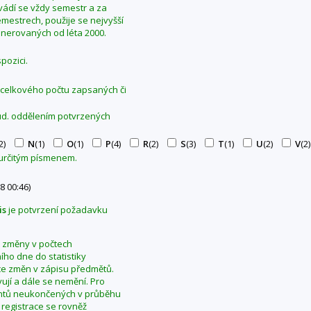
Uvádí se vždy semestr a za
mestrech, použije se nejvyšší
generovaných od léta 2000.
pozici.
z celkového počtu zapsaných či
tud. oddělením potvrzených
2)
N
(1)
O
(1)
P
(4)
R
(2)
S
(3)
T
(1)
U
(2)
V
(2)
 určitým písmenem.
8 00:46)
is
je potvrzení požadavku
se změny v počtech
ho dne do statistiky
ce změn v zápisu předmětů.
ují a dále se nemění. Pro
dentů neukončených v průběhu
 registrace se rovněž