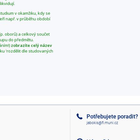
ikvidují.
í studium v okamžiku, kdy se
teří např. v průběhu období
íp. oborů) a celkový součet
vstupu do předmětu.
áním!)
zobrazíte celý název
aku 'rozdělit dle studovaných
Potřebujete poradit?
jabokis@fi.muni.cz