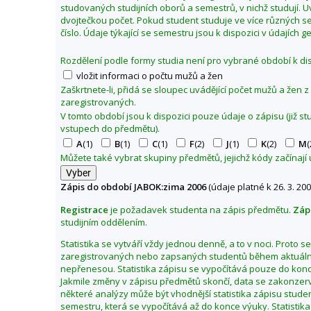
studovaných studijních oborů a semestrů, v nichž studují. 
0
dvojtečkou počet. Pokud student studuje ve více různých se
6
číslo. Údaje týkající se semestru jsou k dispozici v údajích 
Rozdělení podle formy studia není pro vybrané období k dis
vložit informaci o počtu mužů a žen
Zaškrtnete-li, přidá se sloupec uvádějící počet mužů a žen 
zaregistrovaných.
V tomto období jsou k dispozici pouze údaje o zápisu (již s
vstupech do předmětu).
A
(1)
B
(1)
C
(1)
F
(2)
J
(1)
K
(2)
M
(
Můžete také vybrat skupiny předmětů, jejichž kódy začínají
Zápis do období JABOK:zima 2006
(údaje platné k 26. 3. 200
Registrace
je požadavek studenta na zápis předmětu.
Záp
studijním oddělením.
Statistika se vytváří vždy jednou denně, a to v noci. Proto 
zaregistrovaných nebo zapsaných studentů během aktuální
nepřenesou. Statistika zápisu se vypočítává pouze do kon
Jakmile změny v zápisu předmětů skončí, data se zakonzerv
některé analýzy může být vhodnější statistika zápisu stu
semestru, která se vypočítává až do konce výuky. Statistika