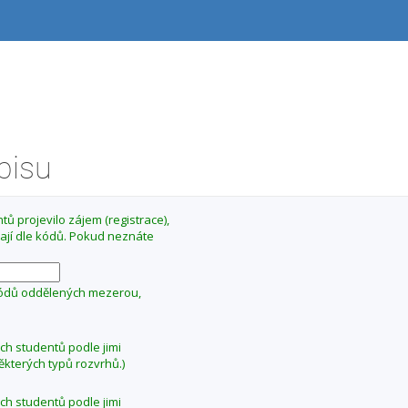
ápisu
ů projevilo zájem (registrace),
ají dle kódů. Pokud neznáte
kódů oddělených mezerou,
ých studentů podle jimi
ěkterých typů rozvrhů.)
ých studentů podle jimi