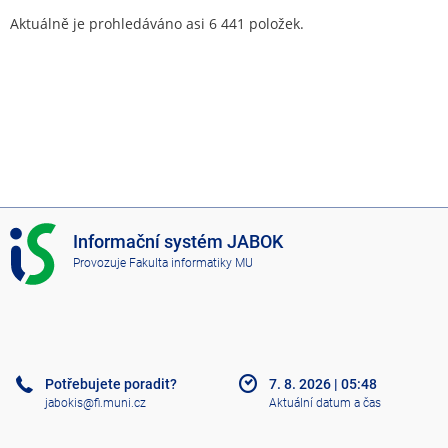
Aktuálně je prohledáváno asi 6 441 položek.
I
Informační systém JABOK
S
Provozuje
Fakulta informatiky MU
J
A
B
O
K
Potřebujete poradit?
7. 8. 2026
|
05:48
jabokis@fi.muni.cz
Aktuální datum a čas