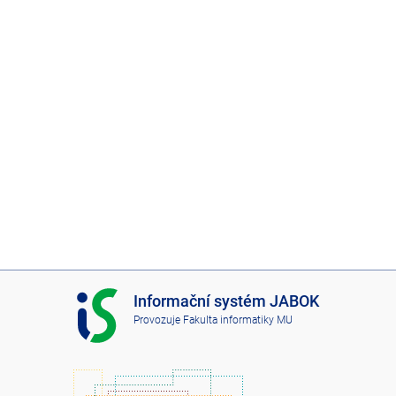
I
Informační systém JABOK
S
Provozuje
Fakulta informatiky MU
J
A
B
O