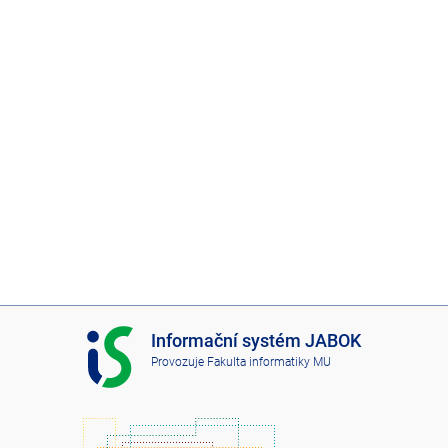
I
Informační systém JABOK
S
Provozuje
Fakulta informatiky MU
J
A
B
O