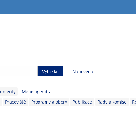
Nápověda
kumenty
Méně agend
Pracoviště
Programy a obory
Publikace
Rady a komise
R