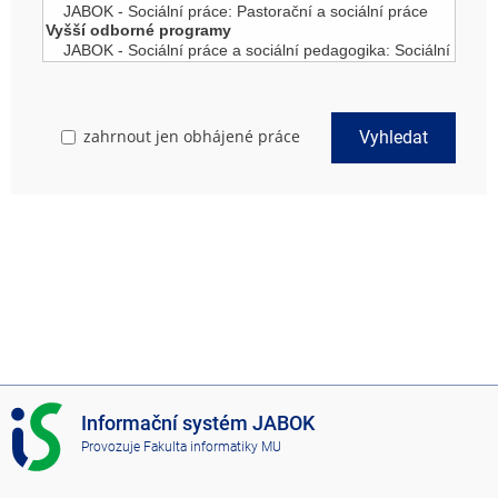
zahrnout jen obhájené práce
Vyhledat
I
Informační systém JABOK
S
Provozuje
Fakulta informatiky MU
J
A