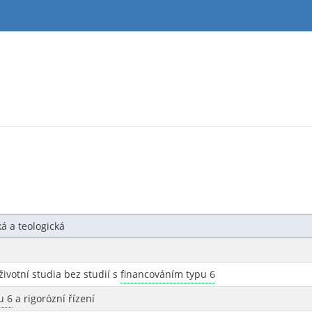
á a teologická
životní studia bez studií s
financováním typu 6
u 6
a rigorózní řízení