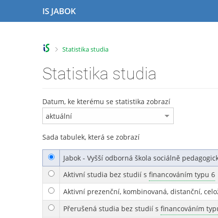
P
P
P
P
IS JABOK
ř
ř
ř
ř
e
e
e
e
s
s
s
s
k
k
k
k
>
Statistika studia
o
o
o
o
č
č
č
č
Statistika studia
i
i
i
i
t
t
t
t
n
n
n
n
Datum, ke kterému se statistika zobrazí
a
a
a
a
h
h
o
p
o
l
b
a
Sada tabulek, která se zobrazí
r
a
s
t
n
v
a
i
Jabok - Vyšší odborná škola sociálně pedagogick
í
i
h
č
l
č
k
Aktivní studia bez studií s
financováním typu 6
i
k
u
š
u
Aktivní prezenční, kombinovaná, distanční, celo
t
Přerušená studia bez studií s
financováním typ
u