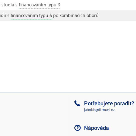
 studia s
financováním typu 6
udií s
financováním typu 6
po kombinacích oborů
Potřebujete poradit?
jabokis@fi.muni.cz
Nápověda