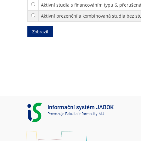
Aktivní studia s
financováním typu 6
, přerušená
Aktivní prezenční a kombinovaná studia bez st
Zobrazit
I
Informační systém JABOK
S
Provozuje
Fakulta informatiky MU
J
A
B
O