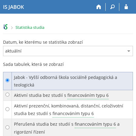
P
P
P
P
IS JABOK
ř
ř
ř
ř
e
e
e
e
s
s
s
s
>
Statistika studia
k
k
k
k
o
o
o
o
č
č
č
č
Datum, ke kterému se statistika zobrazí
i
i
i
i
t
t
t
t
n
n
n
n
Sada tabulek, která se zobrazí
a
a
a
a
h
h
o
p
Jabok - Vyšší odborná škola sociálně pedagogická a
o
l
b
a
teologická
r
a
s
t
n
v
a
i
Aktivní studia bez studií s
financováním typu 6
í
i
h
č
l
č
k
Aktivní prezenční, kombinovaná, distanční, celoživotní
i
k
u
studia bez studií s
financováním typu 6
š
u
Přerušená studia bez studií s
financováním typu 6
a
t
u
rigorózní řízení