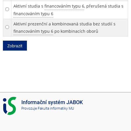
Aktivní studia s
financováním typu 6
, přerušená studia s
financováním typu 6
Aktivní prezenční a kombinovaná studia bez studií s
financováním typu 6
po kombinacích oborů
Zobrazit
I
Informační systém JABOK
S
Provozuje
Fakulta informatiky MU
J
A
B
O