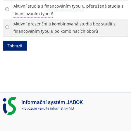
Aktivní studia s
financováním typu 6
, přerušená studia s
financováním typu 6
Aktivní prezenční a kombinovaná studia bez studií s
financováním typu 6
po kombinacích oborů
Zobrazit
I
Informační systém JABOK
S
Provozuje
Fakulta informatiky MU
J
A
B
O