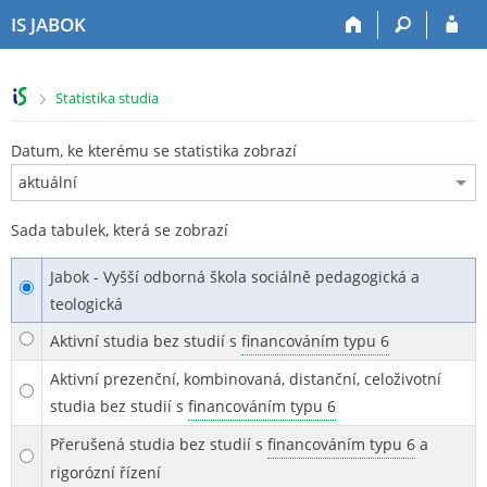
P
P
P
P
IS JABOK
ř
ř
ř
ř
e
e
e
e
s
s
s
s
>
Statistika studia
k
k
k
k
o
o
o
o
č
č
č
č
Datum, ke kterému se statistika zobrazí
i
i
i
i
t
t
t
t
n
n
n
n
Sada tabulek, která se zobrazí
a
a
a
a
h
h
o
p
Jabok - Vyšší odborná škola sociálně pedagogická a
o
l
b
a
teologická
r
a
s
t
n
v
a
i
Aktivní studia bez studií s
financováním typu 6
í
i
h
č
l
č
k
Aktivní prezenční, kombinovaná, distanční, celoživotní
i
k
u
studia bez studií s
financováním typu 6
š
u
Přerušená studia bez studií s
financováním typu 6
a
t
u
rigorózní řízení