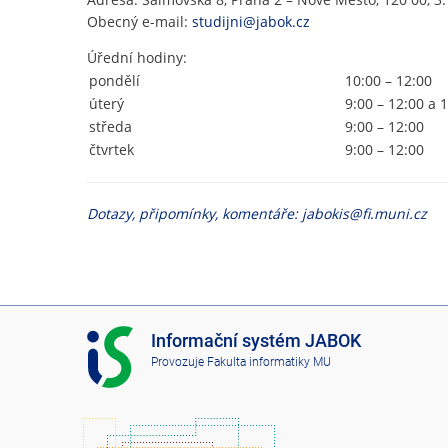
Obecný e-mail:
studijni@jabok.cz
Úřední hodiny:
pondělí
10:00 – 12:00
úterý
9:00 – 12:00 a 
středa
9:00 – 12:00
čtvrtek
9:00 – 12:00
Dotazy, připomínky, komentáře: jabokis@fi.muni.cz
I
Informační systém JABOK
S
Provozuje
Fakulta informatiky MU
J
A
B
O