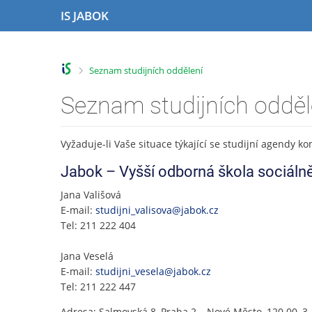
P
P
P
P
IS JABOK
ř
ř
ř
ř
e
e
e
e
s
s
s
s
k
k
k
k
>
Seznam studijních oddělení
o
o
o
o
č
č
č
č
Seznam studijních odděl
i
i
i
i
t
t
t
t
n
n
n
n
Vyžaduje-li Vaše situace týkající se studijní agendy k
a
a
a
a
h
h
o
p
Jabok – Vyšší odborná škola sociáln
o
l
b
a
Jana Vališová
r
a
s
t
E-mail:
studijni_valisova@jabok.cz
n
v
a
i
Tel: 211 222 404
í
i
h
č
l
č
k
i
k
u
Jana Veselá
š
u
E-mail:
studijni_vesela@jabok.cz
t
Tel: 211 222 447
u
Adresa: Salmovská 8, Praha 2 – Nové Město, 120 00, 3.