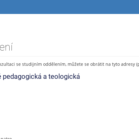
ení
onzultaci se studijním oddělením, můžete se obrátit na tyto adresy (
ě pedagogická a teologická
 patro