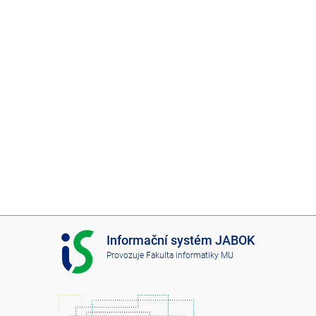
I
Informační systém JABOK
S
Provozuje
Fakulta informatiky MU
J
A
B
O