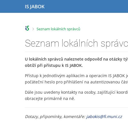
P
P
P
P
IS JABOK
ř
ř
ř
ř
e
e
e
e
s
s
s
s
k
k
k
k
>
Seznam lokálních správců
o
o
o
o
č
č
č
č
Seznam lokálních správ
i
i
i
i
t
t
t
t
n
n
n
n
U lokálních správců naleznete odpověď na otázky týk
a
a
a
a
obtíží při přístupu k IS JABOK.
h
h
o
p
o
l
b
a
Přístup k jednotlivým aplikacím a operacím IS JABOK 
r
a
s
t
počáteční heslo pro přihlášení na autentizovanou část
n
v
a
i
Dále jsou uvedeny kontakty na osoby, zajišťující koord
í
i
h
č
obracejte primárně na ně.
l
č
k
i
k
u
š
u
Dotazy, připomínky, komentáře:
jabokis@fi.muni.cz
t
u