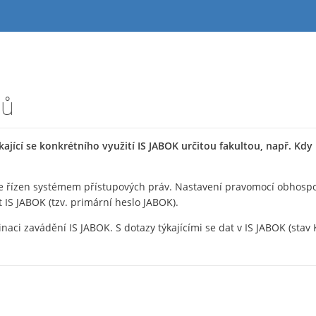
ců
ající se konkrétního využití IS JABOK určitou fakultou, např. Kdy
je řízen systémem přístupových práv. Nastavení pravomocí obhospoda
 IS JABOK (tzv. primární heslo JABOK).
inaci zavádění IS JABOK. S dotazy týkajícími se dat v IS JABOK (stav