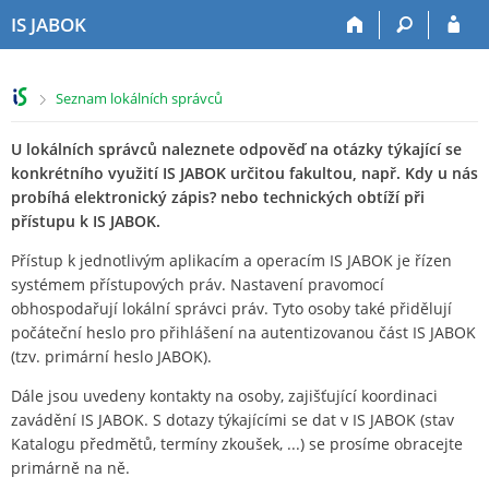
P
P
P
P
IS JABOK
ř
ř
ř
ř
e
e
e
e
s
s
s
s
>
Seznam lokálních správců
k
k
k
k
o
o
o
o
U lokálních správců naleznete odpověď na otázky týkající se
č
č
č
č
i
i
i
i
konkrétního využití IS JABOK určitou fakultou, např. Kdy u nás
t
t
t
t
probíhá elektronický zápis? nebo technických obtíží při
n
n
n
n
přístupu k IS JABOK.
a
a
a
a
Přístup k jednotlivým aplikacím a operacím IS JABOK je řízen
h
h
o
p
systémem přístupových práv. Nastavení pravomocí
o
l
b
a
obhospodařují lokální správci práv. Tyto osoby také přidělují
r
a
s
t
počáteční heslo pro přihlášení na autentizovanou část IS JABOK
n
v
a
i
í
i
h
č
(tzv. primární heslo JABOK).
l
č
k
Dále jsou uvedeny kontakty na osoby, zajišťující koordinaci
i
k
u
zavádění IS JABOK. S dotazy týkajícími se dat v IS JABOK (stav
š
u
Katalogu předmětů, termíny zkoušek, ...) se prosíme obracejte
t
primárně na ně.
u