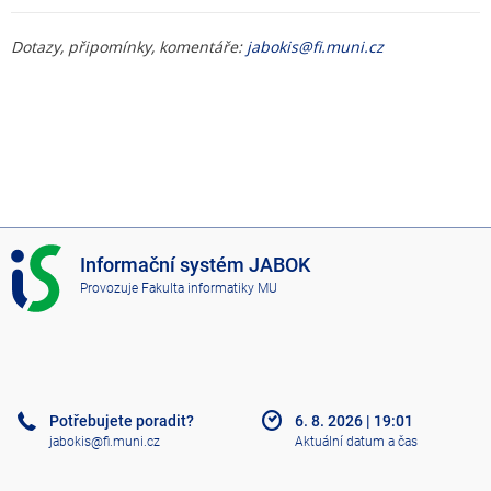
Dotazy, připomínky, komentáře:
jabokis@fi.muni.cz
I
Informační systém JABOK
S
Provozuje
Fakulta informatiky MU
J
A
B
O
K
Potřebujete poradit?
6. 8. 2026
|
19:01
jabokis@fi.muni.cz
Aktuální datum a čas