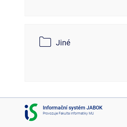
Jiné
I
Informační systém JABOK
S
Provozuje
Fakulta informatiky MU
J
A