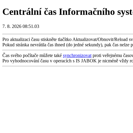
Centrální čas Informačního sys
7. 8. 2026 08:51.03
Pro aktualizaci času stiskněte tlačítko Aktualizovat/Obnovit/Reload s
Pokud stránka nevrátila čas ihned (do jedné sekundy), pak čas nelze 
Čas svého počítače můžete také
synchronizovat
proti veřejnému časo
Pro vyhodnocování času v operacích s IS JABOK je nicméně vždy rozho