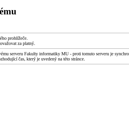
tému
vého prohlížeče.
považovat za platný.
vému serveru Fakulty informatiky MU - proti tomuto serveru je synch
dující čas, který je uvedený na této stránce.