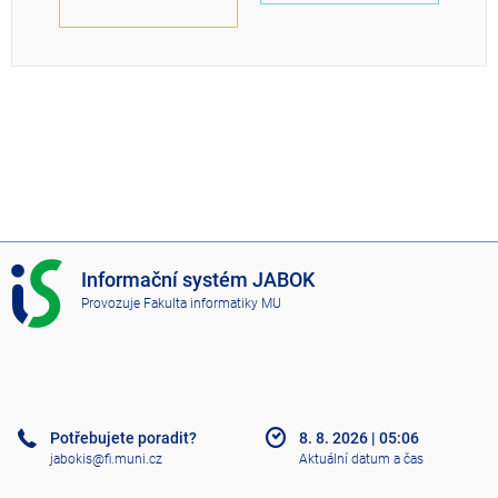
I
Informační systém JABOK
S
Provozuje
Fakulta informatiky MU
J
A
B
O
K
Potřebujete poradit?
8. 8. 2026
|
05:06
jabokis@fi.muni.cz
Aktuální datum a čas