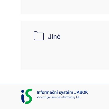
Jiné
I
Informační systém JABOK
S
Provozuje
Fakulta informatiky MU
J
A