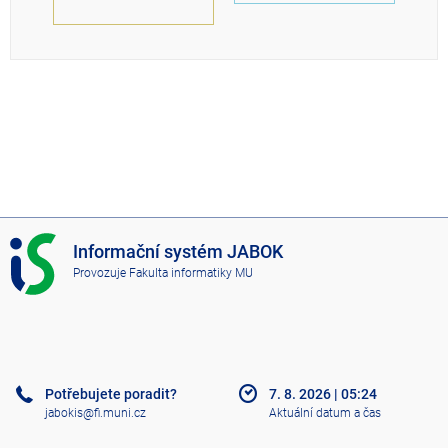
I
Informační systém JABOK
S
Provozuje
Fakulta informatiky MU
J
A
B
O
K
Potřebujete poradit?
7. 8. 2026
|
05:24
jabokis@fi.muni.cz
Aktuální datum a čas