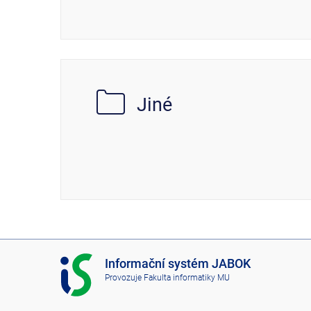
Jiné
I
Informační systém JABOK
S
Provozuje
Fakulta informatiky MU
J
A