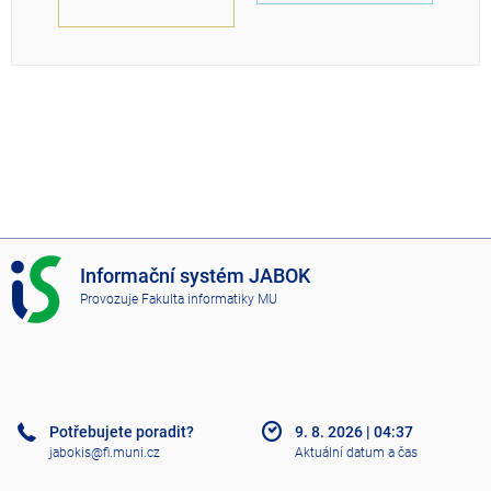
I
Informační systém JABOK
S
Provozuje
Fakulta informatiky MU
J
A
B
O
K
Potřebujete poradit?
9. 8. 2026
|
04:37
jabokis@fi.muni.cz
Aktuální datum a čas