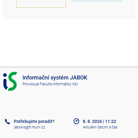
I
Informační systém JABOK
S
Provozuje
Fakulta informatiky MU
J
A
B
O
K
Potřebujete poradit?
8. 8. 2026
|
11:22
jabokis@fi.muni.cz
Aktuální datum a čas