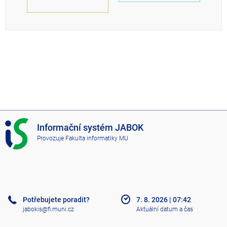
I
Informační systém JABOK
S
Provozuje
Fakulta informatiky MU
J
A
B
O
K
Potřebujete poradit?
7. 8. 2026
|
07:42
jabokis@fi.muni.cz
Aktuální datum a čas