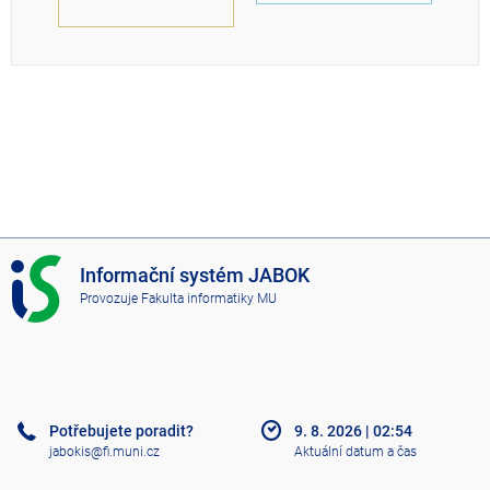
I
Informační systém JABOK
S
Provozuje
Fakulta informatiky MU
J
A
B
O
K
Potřebujete poradit?
9. 8. 2026
|
02:54
jabokis@fi.muni.cz
Aktuální datum a čas