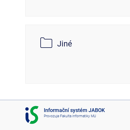
Jiné
I
Informační systém JABOK
S
Provozuje
Fakulta informatiky MU
J
A