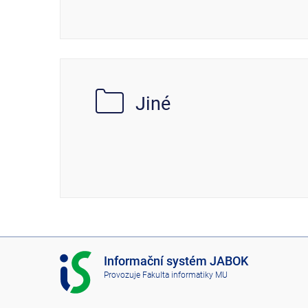
Jiné
I
Informační systém JABOK
S
Provozuje
Fakulta informatiky MU
J
A