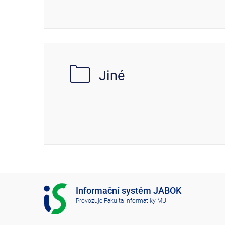
Jiné
I
Informační systém JABOK
S
Provozuje
Fakulta informatiky MU
J
A