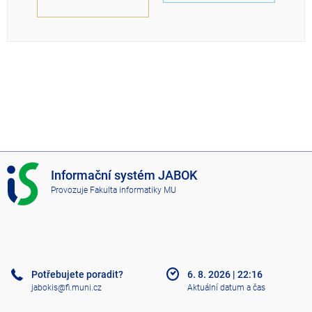
I
Informační systém JABOK
S
Provozuje
Fakulta informatiky MU
J
A
B
O
K
Potřebujete poradit?
6. 8. 2026
|
22:16
jabokis@fi.muni.cz
Aktuální datum a čas