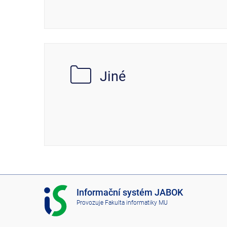
Jiné
I
Informační systém JABOK
S
Provozuje
Fakulta informatiky MU
J
A