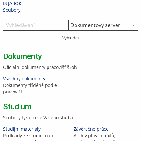
Přeskočit
Přeskočit
Přeskočit
Přeskočit
IS JABOK
na
na
na
na
>
Soubory
horní
hlavičku
obsah
patičku
lištu
Vyhledat
Dokumenty
Oficiální dokumenty pracovišť školy.
Všechny dokumenty
Dokumenty tříděné podle
pracovišť.
Studium
Soubory týkající se Vašeho studia
Studijní materiály
Závěrečné práce
Podklady ke studiu, např.
Archiv plných textů,