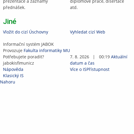
prezentace a záznamy
diplomové práce, disertace
přednášek.
atd.
Jiné
Vložit do cizí Úschovny
Vyhledat cizí Web
IS
Informační systém JABOK
JABOK
Provozuje
Fakulta informatiky MU
Potřebujete poradit?
7. 8. 2026
|
00:19
Aktuální
jabokis
f
mu
n
i
cz
datum a čas
Nápověda
Více o IS
Přístupnost
Klasický IS
Nahoru