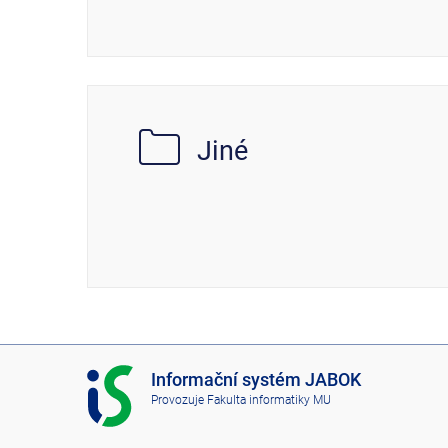
Jiné
I
Informační systém JABOK
S
Provozuje
Fakulta informatiky MU
J
A