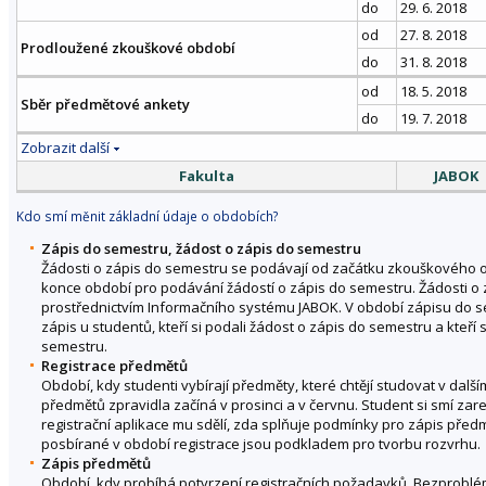
do
29. 6. 2018
od
27. 8. 2018
Prodloužené zkouškové období
do
31. 8. 2018
od
18. 5. 2018
Sběr předmětové ankety
do
19. 7. 2018
Zobrazit další
Fakulta
JABOK
Kdo smí měnit základní údaje o obdobích?
Zápis do semestru, žádost o zápis do semestru
Žádosti o zápis do semestru se podávají od začátku zkouškového
konce období pro podávání žádostí o zápis do semestru. Žádosti o
prostřednictvím Informačního systému JABOK. V období zápisu do se
zápis u studentů, kteří si podali žádost o zápis do semestru a kteří
semestru.
Registrace předmětů
Období, kdy studenti vybírají předměty, které chtějí studovat v dal
předmětů zpravidla začíná v prosinci a v červnu. Student si smí zare
registrační aplikace mu sdělí, zda splňuje podmínky pro zápis pře
posbírané v období registrace jsou podkladem pro tvorbu rozvrhu.
Zápis předmětů
Období, kdy probíhá potvrzení registračních požadavků. Bezprob