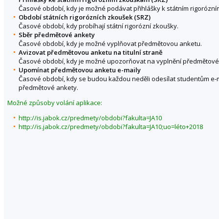
Časové období, kdy je možné podávat přihlášky k státním rigorózn
Období státních rigorózních zkoušek (SRZ)
Časové období, kdy probíhají státní rigorózní zkoušky.
Sběr předmětové ankety
Časové období, kdy je možné vyplňovat předmětovou anketu.
Avizovat předmětovou anketu na titulní straně
Časové období, kdy je možné upozorňovat na vyplnění předmětové an
Upomínat předmětovou anketu e-maily
Časové období, kdy se budou každou neděli odesílat studentům e-
předmětové ankety.
Možné způsoby volání aplikace:
http://is.jabok.cz/predmety/obdobi?fakulta=JA10
http://is.jabok.cz/predmety/obdobi?fakulta=JA10;uo=léto+2018