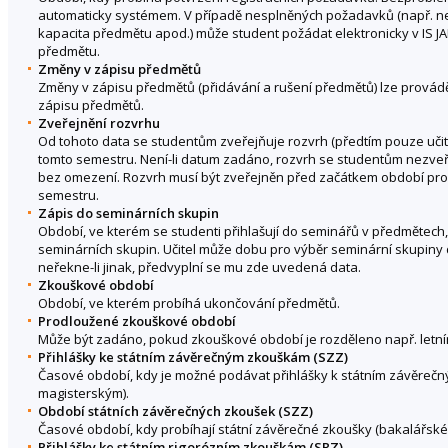
automaticky systémem. V případě nesplněných požadavků (např. ne
kapacita předmětu apod.) může student požádat elektronicky v IS J
předmětu.
Změny v zápisu předmětů
Změny v zápisu předmětů (přidávání a rušení předmětů) lze provád
zápisu předmětů.
Zveřejnění rozvrhu
Od tohoto data se studentům zveřejňuje rozvrh (předtím pouze učite
tomto semestru. Není-li datum zadáno, rozvrh se studentům nezveře
bez omezení. Rozvrh musí být zveřejněn před začátkem období pr
semestru.
Zápis do seminárních skupin
Období, ve kterém se studenti přihlašují do seminářů v předmětech,
seminárních skupin. Učitel může dobu pro výběr seminární skupiny 
neřekne-li jinak, předvyplní se mu zde uvedená data.
Zkouškové období
Období, ve kterém probíhá ukončování předmětů.
Prodloužené zkouškové období
Může být zadáno, pokud zkouškové období je rozděleno např. letní
Přihlášky ke státním závěrečným zkouškám (SZZ)
Časové období, kdy je možné podávat přihlášky k státním závěreč
magisterským).
Období státních závěrečných zkoušek (SZZ)
Časové období, kdy probíhají státní závěrečné zkoušky (bakalářské
Přihlášky ke státním rigorózním zkouškám (SRZ)