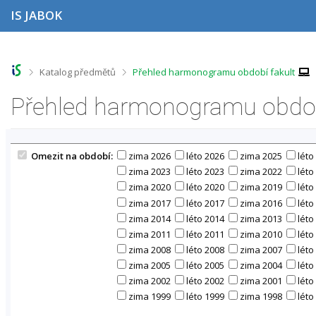
P
P
P
P
IS JABOK
ř
ř
ř
ř
e
e
e
e
s
s
s
s
k
k
k
k
o
o
o
o
>
>
Katalog předmětů
Přehled harmonogramu období fakult
č
č
č
č
i
i
i
i
Přehled harmonogramu obdob
t
t
t
t
n
n
n
n
a
a
a
a
h
h
o
p
Omezit na období:
zima 2026
léto 2026
zima 2025
léto
o
l
b
a
r
a
s
t
zima 2023
léto 2023
zima 2022
léto
n
v
a
i
zima 2020
léto 2020
zima 2019
léto
í
i
h
č
zima 2017
léto 2017
zima 2016
léto
l
č
k
zima 2014
léto 2014
zima 2013
léto
i
k
u
zima 2011
léto 2011
zima 2010
léto
š
u
t
zima 2008
léto 2008
zima 2007
léto
u
zima 2005
léto 2005
zima 2004
léto
zima 2002
léto 2002
zima 2001
léto
zima 1999
léto 1999
zima 1998
léto