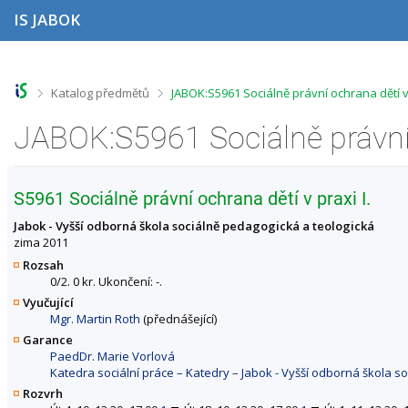
P
P
P
P
IS JABOK
ř
ř
ř
ř
e
e
e
e
s
s
s
s
k
k
k
k
o
o
o
o
>
>
Katalog předmětů
JABOK:S5961 Sociálně právní ochrana dětí 
č
č
č
č
i
i
i
i
t
t
t
t
n
n
n
n
a
a
a
a
h
h
o
p
S5961 Sociálně právní ochrana dětí v praxi I.
o
l
b
a
r
a
s
t
Jabok - Vyšší odborná škola sociálně pedagogická a teologická
n
v
a
i
zima 2011
í
i
h
č
Rozsah
l
č
k
0/2. 0 kr. Ukončení: -.
i
k
u
Vyučující
š
u
Mgr. Martin Roth
(přednášející)
t
u
Garance
PaedDr. Marie Vorlová
Katedra sociální práce – Katedry – Jabok - Vyšší odborná škola s
Rozvrh