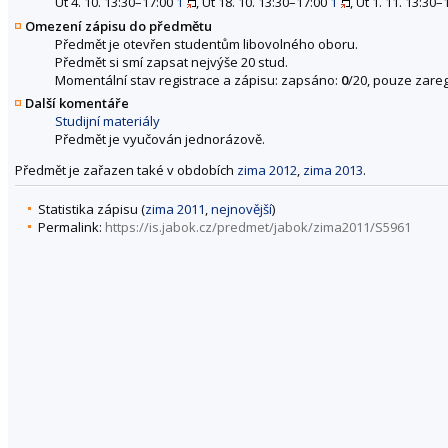
Út 4. 10. 13:30–17:00
1
, Út 18. 10. 13:30–17:00
1
, Út 1. 11. 13:30
Omezení zápisu do předmětu
Předmět je otevřen studentům libovolného oboru.
Předmět si smí zapsat nejvýše 20 stud.
Momentální stav registrace a zápisu: zapsáno:
0
/20, pouze zareg
Další komentáře
Studijní materiály
Předmět je vyučován jednorázově.
Předmět je zařazen také v obdobích
zima 2012
,
zima 2013
.
Statistika zápisu (
zima 2011
,
nejnovější
)
Permalink:
https://is.jabok.cz/predmet/jabok/zima2011/S5961