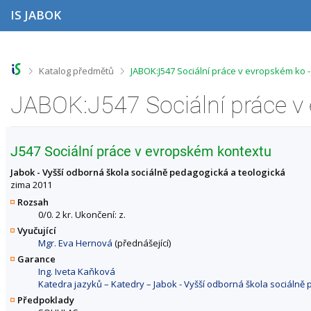
P
P
P
P
IS JABOK
ř
ř
ř
ř
e
e
e
e
s
s
s
s
k
k
k
k
o
o
o
o
>
>
Katalog předmětů
JABOK:J547 Sociální práce v evropském ko 
č
č
č
č
i
i
i
i
t
t
t
t
n
n
n
n
a
a
a
a
h
h
o
p
J547 Sociální práce v evropském kontextu
o
l
b
a
r
a
s
t
Jabok - Vyšší odborná škola sociálně pedagogická a teologická
n
v
a
i
zima 2011
í
i
h
č
Rozsah
l
č
k
0/0. 2 kr. Ukončení: z.
i
k
u
Vyučující
š
u
Mgr. Eva Hernová
(přednášející)
t
u
Garance
Ing. Iveta Kaňková
Katedra jazyků – Katedry – Jabok - Vyšší odborná škola sociálně
Předpoklady