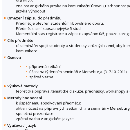
SOUHLAS
znalost anglického jazyka na komunikační úrovni (+ schopnost 
jazyka výhodou!
Omezení zápisu do předmětu
Předmět je otevřen studentům libovolného oboru.
Předmět si smí zapsat nejvýše 5 stud.
Momentální stav registrace a zápisu: zapsáno:
0
/5, pouze zareg.
Cíle předmětu
cíl semináře: spojit studenty a studentky z různých zemí, aby ko
komunikace
Osnova
přípravná setkání
účast na týdenním semináři v Merseburgu(3.-7.10. 2011)
zpětná vazba
Výukové metody
teoretická příprava, tématické diskuze, přednášky, workshopy a 
Metody hodnocení
k úspěčnému absolvování předmětu:
aktivní účast na přípravných setkáních, na semináři v Merseburg
společná prezentace
zpětná vazba v anglickém jazyce
Vyučovací jazyk