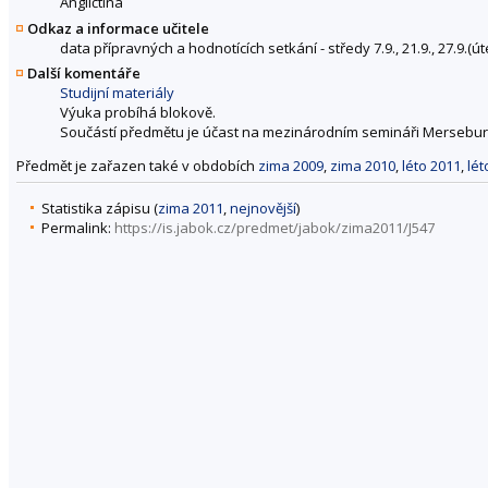
Angličtina
Odkaz a informace učitele
data přípravných a hodnotících setkání - středy 7.9., 21.9., 27.9.(úte
Další komentáře
Studijní materiály
Výuka probíhá blokově.
Součástí předmětu je účast na mezinárodním semináři Merseburg -
Předmět je zařazen také v obdobích
zima 2009
,
zima 2010
,
léto 2011
,
lét
Statistika zápisu (
zima 2011
,
nejnovější
)
Permalink:
https://is.jabok.cz/predmet/jabok/zima2011/J547