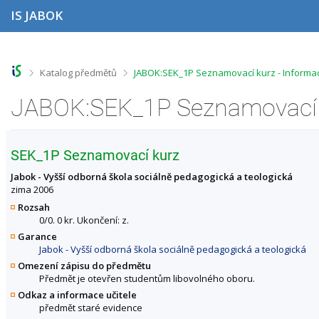
P
P
P
P
IS JABOK
ř
ř
ř
ř
e
e
e
e
s
s
s
s
k
k
k
k
o
o
o
o
>
>
Katalog předmětů
JABOK:SEK_1P Seznamovací kurz - Informa
č
č
č
č
i
i
i
i
JABOK:SEK_1P Seznamovací k
t
t
t
t
n
n
n
n
a
a
a
a
h
h
o
p
SEK_1P Seznamovací kurz
o
l
b
a
r
a
s
t
Jabok - Vyšší odborná škola sociálně pedagogická a teologická
n
v
a
i
zima 2006
í
i
h
č
Rozsah
l
č
k
0/0. 0 kr. Ukončení: z.
i
k
u
Garance
š
u
Jabok - Vyšší odborná škola sociálně pedagogická a teologická
t
u
Omezení zápisu do předmětu
Předmět je otevřen studentům libovolného oboru.
Odkaz a informace učitele
předmět staré evidence