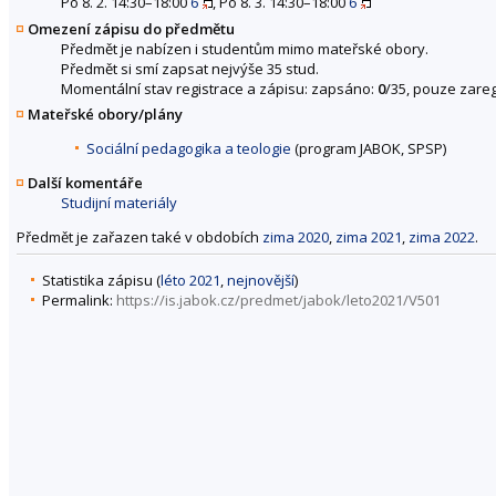
Po 8. 2. 14:30–18:00
6
, Po 8. 3. 14:30–18:00
6
Omezení zápisu do předmětu
Předmět je nabízen i studentům mimo mateřské obory.
Předmět si smí zapsat nejvýše 35 stud.
Momentální stav registrace a zápisu: zapsáno:
0
/35, pouze zareg
Mateřské obory/plány
Sociální pedagogika a teologie
(program JABOK, SPSP)
Další komentáře
Studijní materiály
Předmět je zařazen také v obdobích
zima 2020
,
zima 2021
,
zima 2022
.
Statistika zápisu (
léto 2021
,
nejnovější
)
Permalink:
https://is.jabok.cz/predmet/jabok/leto2021/V501