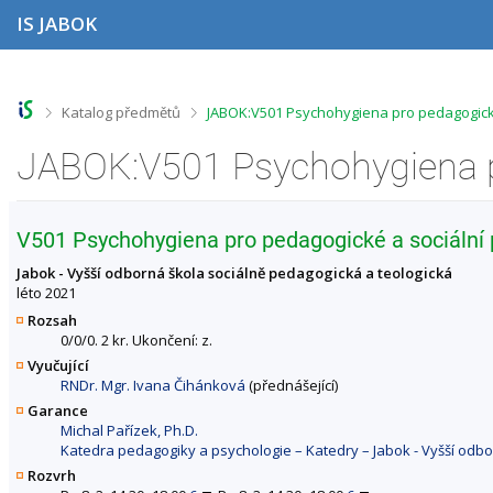
P
P
P
P
IS JABOK
ř
ř
ř
ř
e
e
e
e
s
s
s
s
k
k
k
k
o
o
o
o
>
>
Katalog předmětů
JABOK:V501 Psychohygiena pro pedagogick
č
č
č
č
i
i
i
i
t
t
t
t
n
n
n
n
a
a
a
a
h
h
o
p
V501 Psychohygiena pro pedagogické a sociální 
o
l
b
a
r
a
s
t
Jabok - Vyšší odborná škola sociálně pedagogická a teologická
n
v
a
i
léto 2021
í
i
h
č
Rozsah
l
č
k
0/0/0. 2 kr. Ukončení: z.
i
k
u
Vyučující
š
u
RNDr. Mgr. Ivana Čihánková
(přednášející)
t
u
Garance
Michal Pařízek, Ph.D.
Katedra pedagogiky a psychologie – Katedry – Jabok - Vyšší odbo
Rozvrh