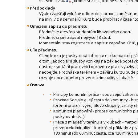
St 15:30–17:00
4
, kromě St 22. 2., kromě St 8. 3., krom
Předpoklady
Výuku zajišťují výlučně odborníci z praxe, zaměstnan
na min. 7 z 9 seminářů. Kurz bude probíhat v čase 15:30 -
Omezení zápisu do předmětu
Předmět je otevřen studentům libovolného oboru.
Předmět si smí zapsat nejvýše 18 stud.
Momentální stav registrace a zápisu: zapsáno:
0
/18,
Cíle předmětu
Cílem kurzu je poskytnout informace o komunitní prác
o tom, jak sociální služby vznikají na základě poptáv
nástroje sociální pracovníci opravdu v praxi využívaj
neobejde. Procházka terénem v závěru kurzu bude pra
rozvoje obce a/nebo prevenci kriminality v lokalitě.
Osnova
Principy komunitní práce - související zákonn
Proxima Sociale a její cesta do komunity - h
terénní práce) - vývoj cílové skupiny, znak
Komunitní plánování - proces komunitního pláno
poskytovatelé…)
Práce s mládeží v terénu a v klubech - metodi
prevencekriminality – konkrétní příklady z pr
180 minut (do 60 minut cesta, cca 120 minut na