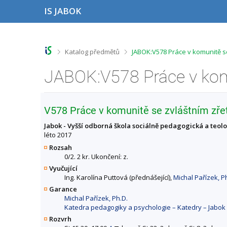
P
P
P
P
IS JABOK
ř
ř
ř
ř
e
e
e
e
s
s
s
s
k
k
k
k
o
o
o
o
>
>
Katalog předmětů
JABOK:V578 Práce v komunitě s
č
č
č
č
i
i
i
i
t
t
t
t
n
n
n
n
a
a
a
a
h
h
o
p
V578 Práce v komunitě se zvláštním zře
o
l
b
a
r
a
s
t
Jabok - Vyšší odborná škola sociálně pedagogická a teol
n
v
a
i
léto 2017
í
i
h
č
Rozsah
l
č
k
0/2. 2 kr. Ukončení: z.
i
k
u
Vyučující
š
u
Ing. Karolína Puttová (přednášející),
Michal Pařízek, P
t
u
Garance
Michal Pařízek, Ph.D.
Katedra pedagogiky a psychologie – Katedry – Jabok 
Rozvrh