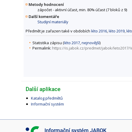
Metody hodnocení
zápočet - aktivní účast, min. 80% účast (7 bloků z 9)
Další komentáře
Studijní materiály
Předmět je zařazen také v obdobích
léto 2016
,
léto 2019
,
lét
Statistika zápisu (
léto 2017
,
nejnovější
)
Permalink:
https://is.jabok.cz/predmet/jabok/leto2017/
Další aplikace
Katalog předmětů
Informační systém
I
Informační systém JABOK