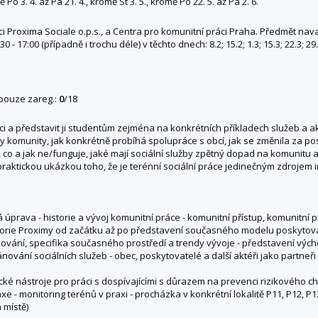
ě Po 3. 4. až Pá 21. 4., kromě St 3. 5., kromě Po 22. 5. až Pá 2. 6.
ci Proxima Sociale o.p.s., a Centra pro komunitní práci Praha. Předmět nav
 17:00 (případně i trochu déle) v těchto dnech: 8.2; 15.2; 1.3; 15.3; 22.3; 29.3
 pouze zareg.:
0
/18
i a představit ji studentům zejména na konkrétních příkladech služeb a akt
ky komunity, jak konkrétně probíhá spolupráce s obcí, jak se změnila za po
í, co a jak ne/funguje, jaké mají sociální služby zpětný dopad na komunitu 
ktickou ukázkou toho, že je terénní sociální práce jedinečným zdrojem in
á úprava - historie a vývoj komunitní práce - komunitní přístup, komunitní
istorie Proximy od začátku až po představení současného modelu poskytov
y chování, specifika současného prostředí a trendy vývoje - představení 
vání sociálních služeb - obec, poskytovatelé a další aktéři jako partneři p
cké nástroje pro práci s dospívajícími s důrazem na prevenci rizikového ch
axe - monitoring terénů v praxi - procházka v konkrétní lokalitě P11, P12
 místě)