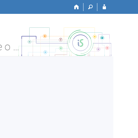
JABOK:V578 Práce v komunitě se zvláštním - Informace o předmětu