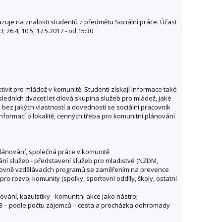
azuje na znalosti studentů z předmětu Sociální práce. Účast
; 26.4; 10.5; 17.5.2017 - od 15:30
ivit pro mládež v komunitě. Studenti získají informace také
sledních dvacet let cílová skupina služeb pro mládež, jaké
a bez jakých vlastností a dovedností se sociální pracovník
formací o lokalitě, cenných třeba pro komunitní plánování
 plánování, společná práce v komunitě
ání služeb - představení služeb pro mladistvé (NZDM,
výchovně vzdělávacích programů se zaměřením na prevence
ro rozvoj komunity (spolky, sportovní oddíly, školy, ostatní
ování, kazuistiky - komunitní akce jako nástroj
, P13 – podle počtu zájemců – cesta a procházka dohromady