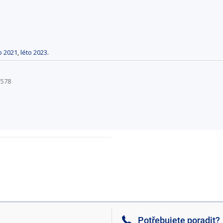
o 2021
,
léto 2023
.
V578
Potřebujete poradit?