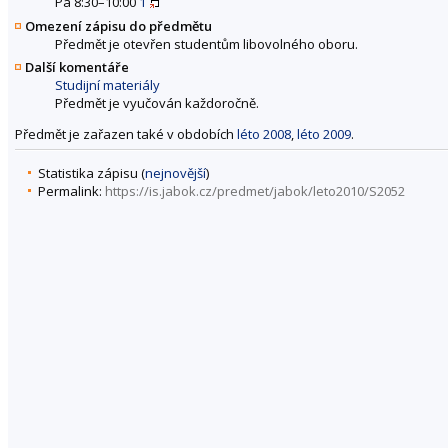
Pá 8:30–10:00
1
Omezení zápisu do předmětu
Předmět je otevřen studentům libovolného oboru.
Další komentáře
Studijní materiály
Předmět je vyučován každoročně.
Předmět je zařazen také v obdobích
léto 2008
,
léto 2009
.
Statistika zápisu (
nejnovější
)
Permalink:
https://is.jabok.cz/predmet/jabok/leto2010/S2052