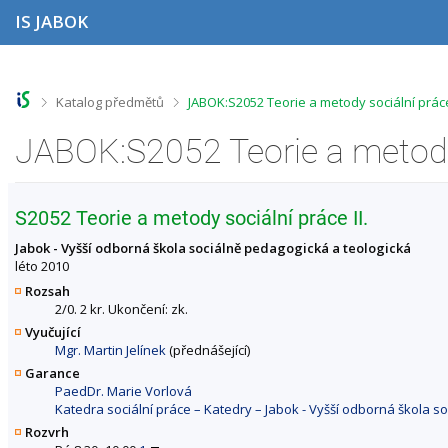
P
P
P
P
IS JABOK
ř
ř
ř
ř
e
e
e
e
s
s
s
s
k
k
k
k
o
o
o
o
>
>
Katalog předmětů
JABOK:S2052 Teorie a metody sociální prác
č
č
č
č
i
i
i
i
t
t
t
t
n
n
n
n
a
a
a
a
h
h
o
p
S2052 Teorie a metody sociální práce II.
o
l
b
a
r
a
s
t
Jabok - Vyšší odborná škola sociálně pedagogická a teologická
n
v
a
i
léto 2010
í
i
h
č
Rozsah
l
č
k
2/0. 2 kr. Ukončení: zk.
i
k
u
Vyučující
š
u
Mgr. Martin Jelínek
(přednášející)
t
u
Garance
PaedDr. Marie Vorlová
Katedra sociální práce – Katedry – Jabok - Vyšší odborná škola s
Rozvrh