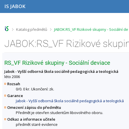
P
P
P
P
IS JABOK
ř
ř
ř
ř
e
e
e
e
s
s
s
s
k
k
k
k
o
o
o
o
>
>
Katalog předmětů
JABOK:RS_VF Rizikové skupiny - Sociální de
č
č
č
č
i
i
i
i
t
t
t
t
n
n
n
n
a
a
a
a
h
h
o
p
RS_VF Rizikové skupiny - Sociální deviace
o
l
b
a
r
a
s
t
Jabok - Vyšší odborná škola sociálně pedagogická a teologická
n
v
a
i
léto 2006
í
i
h
č
Rozsah
l
č
k
0/0. 0 kr. Ukončení: zk.
i
k
u
Garance
š
u
Jabok - Vyšší odborná škola sociálně pedagogická a teologická
t
u
Omezení zápisu do předmětu
Předmět je otevřen studentům libovolného oboru.
Odkaz a informace učitele
předmět staré evidence