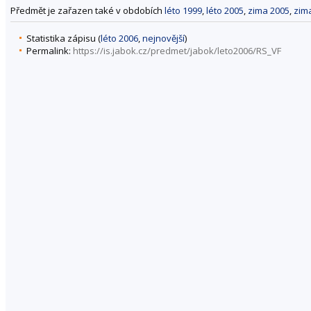
Předmět je zařazen také v obdobích
léto 1999
,
léto 2005
,
zima 2005
,
zim
Statistika zápisu (
léto 2006
,
nejnovější
)
Permalink:
https://is.jabok.cz/predmet/jabok/leto2006/RS_VF