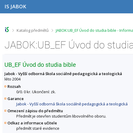
P
P
P
P
IS JABOK
ř
ř
ř
ř
e
e
e
e
s
s
s
s
k
k
k
k
o
o
o
o
>
>
Katalog předmětů
JABOK:UB_EF Úvod do studia bible - Infor
č
č
č
č
i
i
i
i
JABOK:UB_EF Úvod do studia 
t
t
t
t
n
n
n
n
a
a
a
a
h
h
o
p
UB_EF Úvod do studia bible
o
l
b
a
r
a
s
t
Jabok - Vyšší odborná škola sociálně pedagogická a teologická
n
v
a
i
léto 2004
í
i
h
č
Rozsah
l
č
k
0/0. 0 kr. Ukončení: zk.
i
k
u
Garance
š
u
Jabok - Vyšší odborná škola sociálně pedagogická a teologická
t
u
Omezení zápisu do předmětu
Předmět je otevřen studentům libovolného oboru.
Odkaz a informace učitele
předmět staré evidence