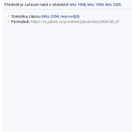
Předmět je zařazen také v obdobích
léto 1998
,
léto 1999
,
léto 2005
.
Statistika zápisu (
léto 2004
,
nejnovější
)
Permalink:
https://is.jabok.cz/predmet/jabok/leto2004/UB_EF