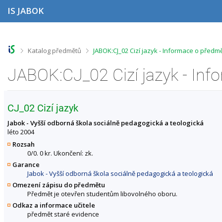
P
P
P
P
IS JABOK
ř
ř
ř
ř
e
e
e
e
s
s
s
s
k
k
k
k
o
o
o
o
>
>
Katalog předmětů
JABOK:CJ_02 Cizí jazyk - Informace o předm
č
č
č
č
i
i
i
i
JABOK:CJ_02 Cizí jazyk - In
t
t
t
t
n
n
n
n
a
a
a
a
h
h
o
p
CJ_02 Cizí jazyk
o
l
b
a
r
a
s
t
Jabok - Vyšší odborná škola sociálně pedagogická a teologická
n
v
a
i
léto 2004
í
i
h
č
Rozsah
l
č
k
0/0. 0 kr. Ukončení: zk.
i
k
u
Garance
š
u
Jabok - Vyšší odborná škola sociálně pedagogická a teologická
t
u
Omezení zápisu do předmětu
Předmět je otevřen studentům libovolného oboru.
Odkaz a informace učitele
předmět staré evidence