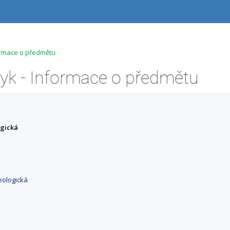
formace o předmětu
yk - Informace o předmětu
ogická
eologická