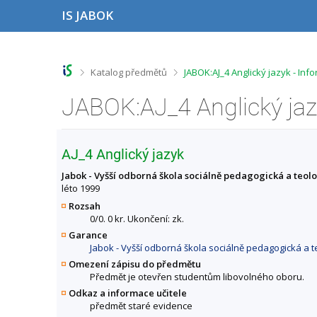
P
P
P
P
IS JABOK
ř
ř
ř
ř
e
e
e
e
s
s
s
s
k
k
k
k
o
o
o
o
>
>
Katalog předmětů
JABOK:AJ_4 Anglický jazyk - In
č
č
č
č
i
i
i
i
JABOK:AJ_4 Anglický jaz
t
t
t
t
n
n
n
n
a
a
a
a
h
h
o
p
AJ_4 Anglický jazyk
o
l
b
a
r
a
s
t
Jabok - Vyšší odborná škola sociálně pedagogická a teol
n
v
a
i
léto 1999
í
i
h
č
Rozsah
l
č
k
0/0. 0 kr. Ukončení: zk.
i
k
u
Garance
š
u
Jabok - Vyšší odborná škola sociálně pedagogická a t
t
u
Omezení zápisu do předmětu
Předmět je otevřen studentům libovolného oboru.
Odkaz a informace učitele
předmět staré evidence