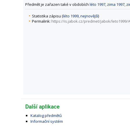
Předmět je zařazen také v obdobích
léto 1997
,
zima 1997
,
z
Statistika zápisu (
léto 1999
,
nejnovější
)
Permalink:
https://is.jabok.cz/predmet/jabok/leto1999/A
Další aplikace
Katalog předmětů
Informační systém