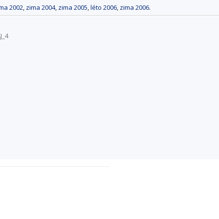
ima 2002
,
zima 2004
,
zima 2005
,
léto 2006
,
zima 2006
.
J_4