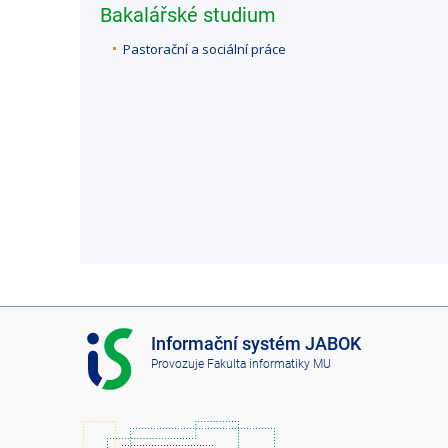
Bakalářské studium
Pastorační a sociální práce
I
Informační systém JABOK
S
Provozuje
Fakulta informatiky MU
J
A
B
O