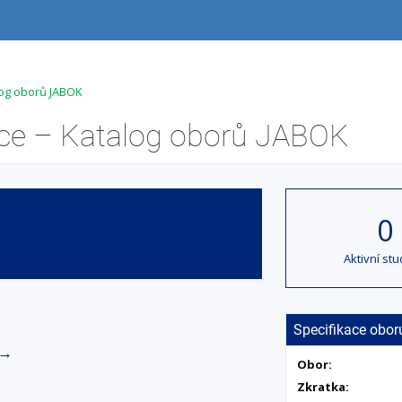
log oborů JABOK
ráce – Katalog oborů JABOK
0
Aktivní stu
Specifikace obor
→
Obor:
Zkratka: