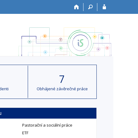
7
denti
Obhájené závěrečné práce
u
Pastorační a sociální práce
ETF