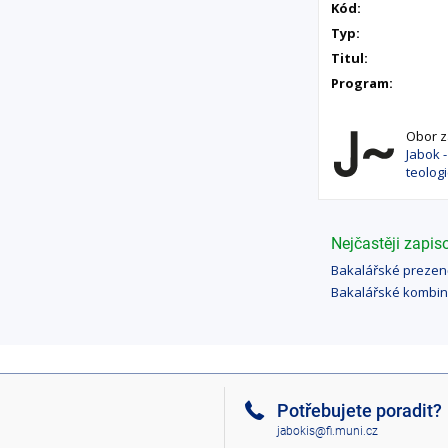
Kód:
Typ:
Titul:
Program:
Obor za
Jabok 
teolog
Nejčastěji zapi
Bakalářské prezen
Bakalářské kombi
Potřebujete poradit?
jabokis@fi.muni.cz