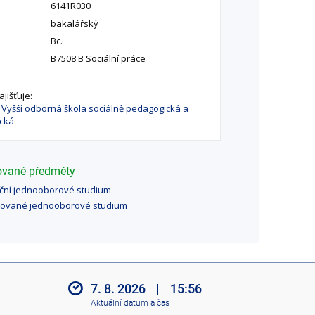
6141R030
bakalářský
Bc.
B7508 B Sociální práce
jišťuje:
- Vyšší odborná škola sociálně pedagogická a
ická
sované předměty
ční jednooborové studium
nované jednooborové studium
7. 8. 2026
|
15:56
Aktuální datum a čas