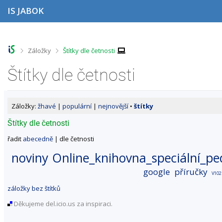
P
P
P
P
IS JABOK
ř
ř
ř
ř
e
e
e
e
s
s
s
s
k
k
k
k
o
o
o
o
>
>
Záložky
Štítky dle četnosti
č
č
č
č
i
i
i
i
Štítky dle četnosti
t
t
t
t
n
n
n
n
a
a
a
a
h
h
o
p
Záložky:
žhavé
|
populární
|
nejnovější
•
štítky
o
l
b
a
r
a
s
t
Štítky dle četnosti
n
v
a
i
í
i
h
č
řadit
abecedně
| dle četnosti
l
č
k
noviny
Online_knihovna_speciální_pe
i
k
u
š
u
google
příručky
t
V102
u
záložky bez štítků
Děkujeme del.icio.us za inspiraci.