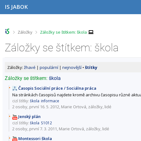
P
P
P
P
IS JABOK
ř
ř
ř
ř
e
e
e
e
s
s
s
s
k
k
k
k
o
o
o
o
>
>
Záložky
Záložky se štítkem: škola
č
č
č
č
i
i
i
i
Záložky se štítkem: škola
t
t
t
t
n
n
n
n
a
a
a
a
h
h
o
p
Záložky:
žhavé
|
populární
|
nejnovější
•
štítky
o
l
b
a
r
a
s
t
Záložky se štítkem:
škola
n
v
a
i
í
i
h
č
Časopis Sociální práce / Sociálna práca
l
č
k
Na stránkách časopisů najdete kromě archivu časopisu různé aktua
i
k
u
cizí štítky:
škola
informace
š
u
2 osoby
, první 16. 5. 2012, Marie Ortová,
záložky
,
lidé
t
u
Jenský plán
cizí štítky:
škola
S1012
2 osoby
, první 7. 3. 2011, Marie Ortová,
záložky
,
lidé
Montessori škola