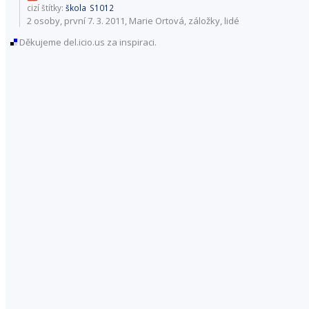
cizí štítky:
škola
S1012
2 osoby
, první 7. 3. 2011, Marie Ortová,
záložky
,
lidé
Děkujeme del.icio.us za inspiraci.