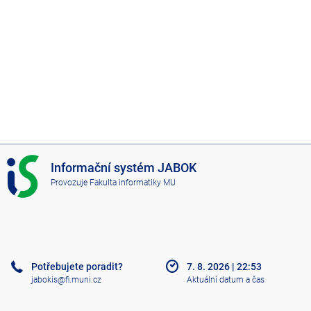
I
Informační systém JABOK
S
Provozuje
Fakulta informatiky MU
J
A
B
O
K
Potřebujete poradit?
7. 8. 2026
|
22:53
jabokis@fi.muni.cz
Aktuální datum a čas